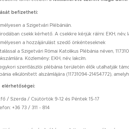
ását befizetheti:
mélyesen a Szigetvári Plébánián.
irodában csekk kérhető. A csekkre kérjük ráírni: EKH, név, l
mélyesen a hozzájárulást szedő önkénteseknek
talással a Szigetvári Római Katolikus Plébánia néven, 11
kszámlára. Közlemény: EKH, név, lakcím.
egykori szentlászlói plébánia területén élők utalhatják tám
bánia elkülönített alszámlájára (11731094-21454772), amely
 elérhetőségei:
fő / Szerda / Csütörtök 9-12 és Péntek 15-17
efon: +36 73 / 311 - 814