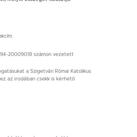
akcím.
731094-20009018 számon vezetett
ogatásukat a Szigetvári Római Katolikus
hez az irodában csekk is kérhető