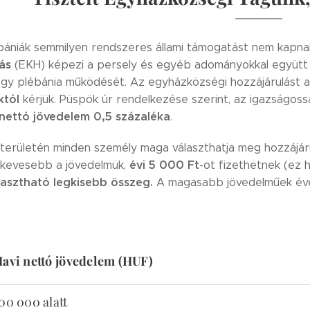
ébániák semmilyen rendszeres állami támogatást nem kapn
ás
(EKH) képezi a persely és egyéb adományokkal együtt a
egy plébánia működését. Az egyházközségi hozzájárulást 
któl
kérjük. Püspök úr rendelkezése szerint, az igazságossá
nettó jövedelem 0,5 százaléka
.
 területén minden személy maga választhatja meg hozzájáru
évi 5 000 Ft
 kevesebb a jövedelmük,
-ot fizethetnek (ez h
lasztható legkisebb összeg.
A magasabb jövedelműek éves
avi nettó jövedelem (HUF)
00 000 alatt