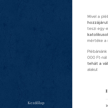
Mivel a pl
hozzájárul
teszi egy-
katolikuso
mértéke a
Plébániánk
000 Ft-nál
tehát a vá
alakul:
H
Kezdőlap
1