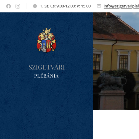
H, Sz, Cs: 9.00-12.00; P: 15.00
info@szigetvariple
SZIGETVÁRI
PLÉBÁNIA