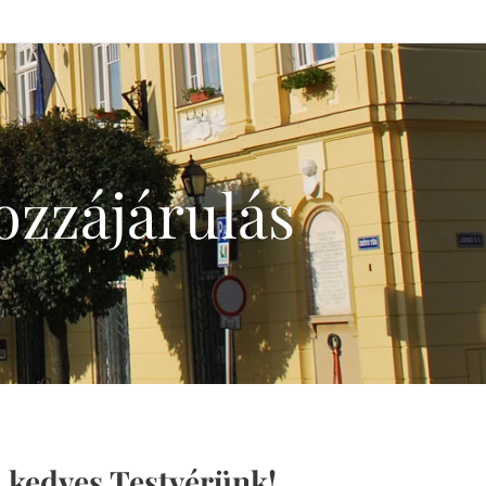
ozzájárulás
 kedves Testvérünk!