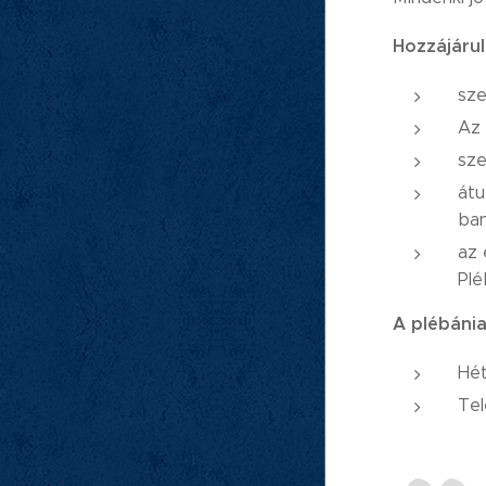
Hozzájárul
sze
Az 
sze
átu
ban
az 
Plé
A plébánia
Hét
Tel