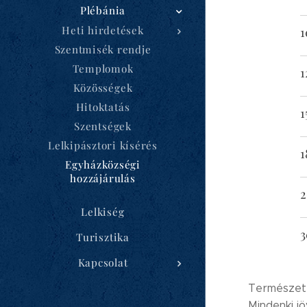
Plébánia
Heti hirdetések
1
Szentmisék rendje
Templomok
1
Közösségek
Hitoktatás
1
Szentségek
Lelkipásztori kísérés
1
Egyházközségi
hozzájárulás
2
Lelkiség
3
Turisztika
Kapcsolat
Természete
Mindenki j