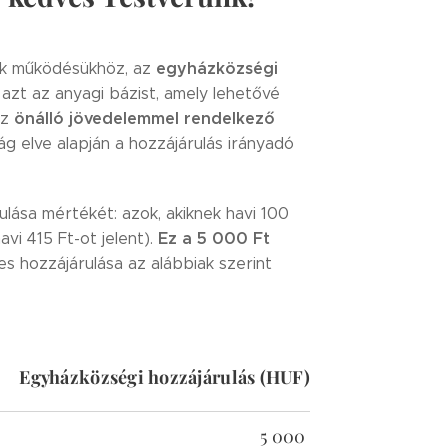
egyházközségi
ak működésükhöz, az
zt az anyagi bázist, amely lehetővé
önálló jövedelemmel rendelkező
az
g elve alapján a hozzájárulás irányadó
lása mértékét: azok, akiknek havi 100
Ez a 5 000 Ft
avi 415 Ft-ot jelent).
 hozzájárulása az alábbiak szerint
Egyházközségi hozzájárulás (HUF)
5 000