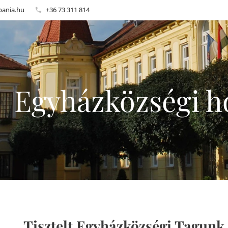
bania.hu
+36 73 311 814
Egyházközségi h
Tisztelt Egyházközségi Tagunk,