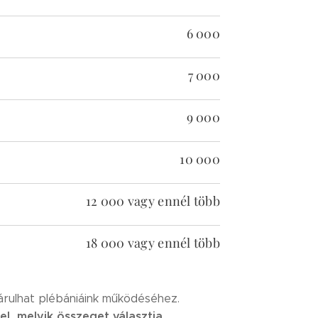
6 000
7 000
9 000
10 000
12 000 vagy ennél több
18 000 vagy ennél több
árulhat plébániáink működéséhez.
el, melyik összeget választja
.