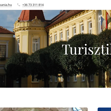
bania.hu
+36 73 311 814
Turiszt