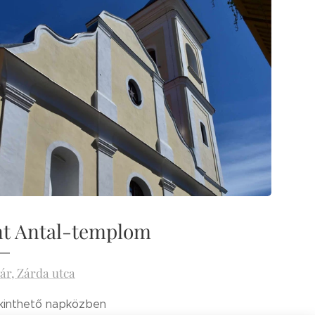
nt Antal-templom
ár, Zárda utca
inthető napközben