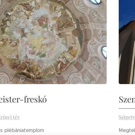
ister-freskó
Sze
Zrínyi tér
Szigetv
s plébániatemplom
Megtek