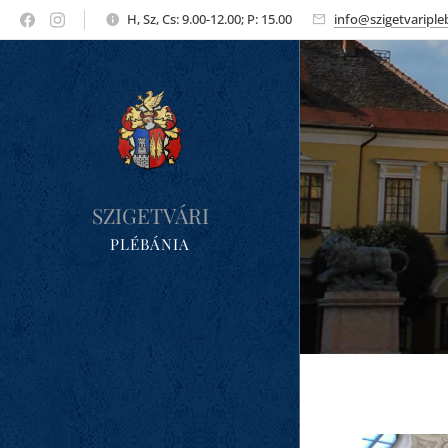
H, Sz, Cs: 9.00-12.00; P: 15.00
info@szigetvariple
SZIGETVÁRI
PLÉBÁNIA