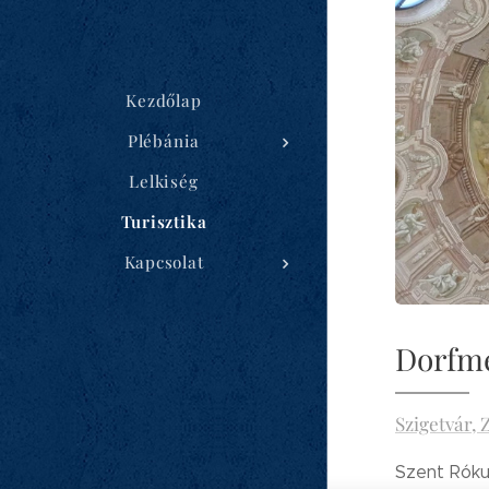
Kezdőlap
Plébánia
Lelkiség
Turisztika
Kapcsolat
Dorfme
Szigetvár, 
Szent Róku